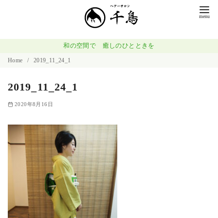
コ
ン
テ
ン
和の空間で 癒しのひとときを
ツ
Home
2019_11_24_1
へ
2019_11_24_1
移
動
2020年8月16日