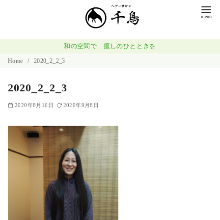
コ
ン
テ
ン
和の空間で 癒しのひとときを
ツ
Home
2020_2_2_3
へ
2020_2_2_3
移
動
2020年8月16日
2020年9月8日