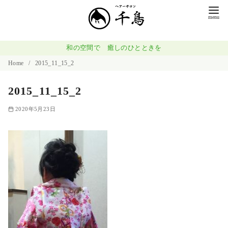
コ
ン
テ
ン
和の空間で 癒しのひとときを
ツ
Home
2015_11_15_2
へ
2015_11_15_2
移
動
2020年5月23日