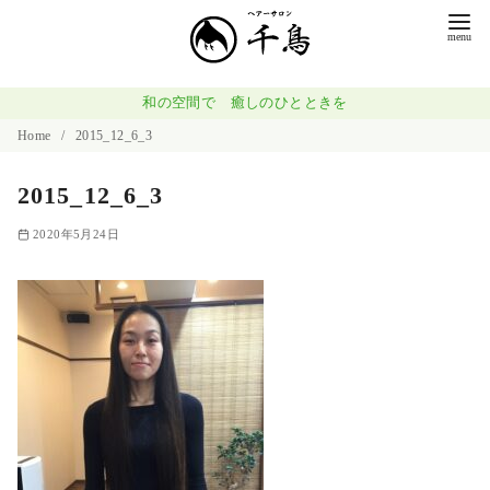
コ
ン
テ
ン
和の空間で 癒しのひとときを
ツ
Home
2015_12_6_3
へ
2015_12_6_3
移
動
2020年5月24日