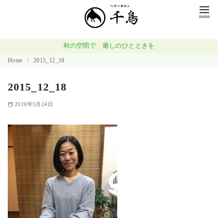
コ
ン
テ
ン
和の空間で 癒しのひとときを
ツ
Home
2015_12_18
へ
2015_12_18
移
動
2020年5月24日