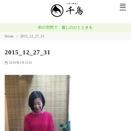
コ
ン
テ
ン
和の空間で 癒しのひとときを
ツ
Home
2015_12_27_31
へ
2015_12_27_31
移
動
2020年5月25日