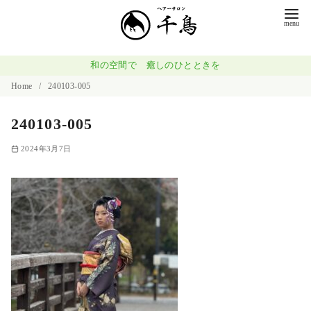
コ
ン
テ
ン
和の空間で 癒しのひとときを
ツ
Home
240103-005
へ
240103-005
移
動
2024年3月7日