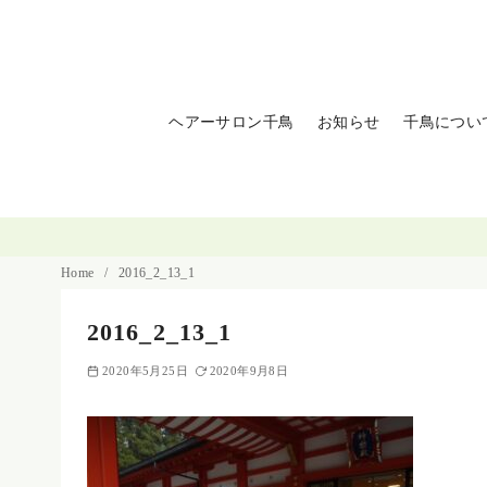
コ
ン
テ
ン
ヘアーサロン千鳥
お知らせ
千鳥につい
ツ
へ
移
動
Home
2016_2_13_1
2016_2_13_1
2020年5月25日
2020年9月8日