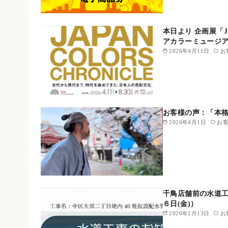
本日より 企画展「JA
アカラーミュージ
2026年4月11日
お
お客様の声：「本格的な
2026年4月1日
お客
千鳥店舗前の水道工
６日(金)）
2026年1月13日
お