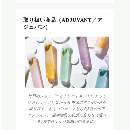
取り扱い商品（ADJUVANT／ア
ジュバン）
毎日のシャンプーとトリートメントによって
やさしくケアしながらも 本来のすこやかさを
取り戻すことをコンセプトとした5種のヘア
ケアライン。 髪や地肌の状態に合わせて選べ
る5種で仕上がり感思いのままに。