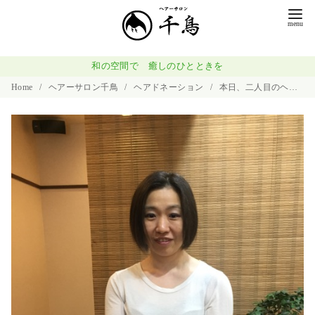
コ
ン
テ
ン
和の空間で 癒しのひとときを
ツ
Home
ヘアーサロン千鳥
ヘアドネーション
本日、二人目のヘアドネーション
へ
移
動