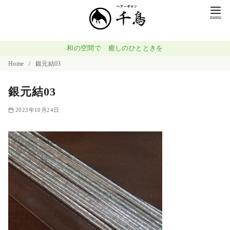
コ
ン
テ
ン
和の空間で 癒しのひとときを
ツ
Home
銀元結03
へ
銀元結03
移
動
2023年10月24日