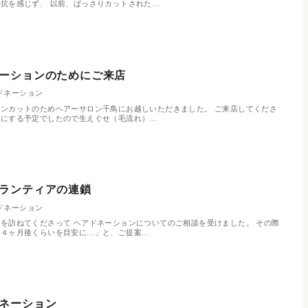
抗を感じず、 以前、ばっさりカットされた…
ーションのためにご来店
ドネーション
ンカットのためヘアーサロン千鳥にお越しいただきました。 ご来店してくださ
アにする予定でしたので生えぐせ（毛流れ）…
ランティアの連鎖
ドネーション
を訪ねてくださって ヘアドネーションについてのご相談を受けました。 その際
「４ヶ月後くらいを目安に…」と、ご提案…
ネーション