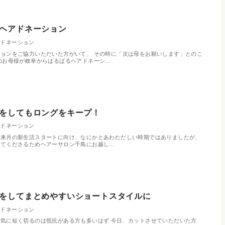
ヘアドネーション
アドネーション
ョンをご協力いただいた方がいて、 その時に「次は母をお願いします」とのこ
のお母様が岐阜からはるばるヘアドネーシ…
をしてもロングをキープ！
アドネーション
、来月の新生活スタートに向け、なにかとあわただしい時期ではありましたが、
してくださるためヘアーサロン千鳥にお越し…
をしてまとめやすいショートスタイルに
アドネーション
気に短く切るのは抵抗がある方も多いはず 今日、カットさせていただいた方