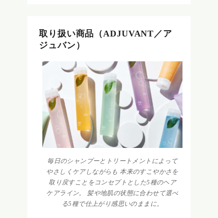
取り扱い商品（ADJUVANT／ア
ジュバン）
毎日のシャンプーとトリートメントによって
やさしくケアしながらも 本来のすこやかさを
取り戻すことをコンセプトとした5種のヘア
ケアライン。 髪や地肌の状態に合わせて選べ
る5種で仕上がり感思いのままに。