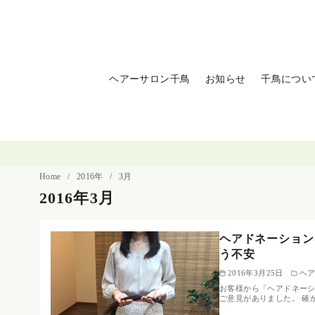
コ
ン
テ
ン
ヘアーサロン千鳥
お知らせ
千鳥につい
ツ
へ
移
動
Home
2016年
3月
2016年3月
ヘアドネーション
う不安
2016年3月25日
ヘ
お客様から「ヘアドネー
ご意見がありました。 確