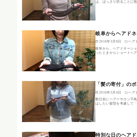
は、ばっさり切ることに抵
岐阜からヘアドネ
2016年3月8日
ヘア
岐阜から、ヘアドネーショ
ったときからショートヘ
「髪の寄付」のボ
2016年3月4日
ヘア
数日前にヘアーサロン千鳥
はしたい髪型を考慮して
特別な日のヘアド