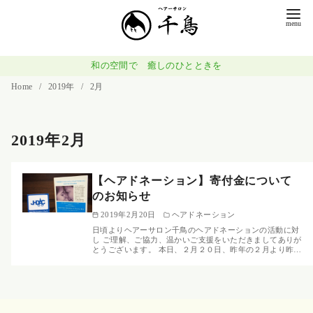
コ
ン
テ
ン
和の空間で 癒しのひとときを
ツ
Home
2019年
2月
へ
移
2019年2月
動
【ヘアドネーション】寄付金について
のお知らせ
2019年2月20日
ヘアドネーション
日頃よりヘアーサロン千鳥のヘアドネーションの活動に対
し ご理解、ご協力、温かいご支援をいただきましてありが
とうございます。 本日、２月２０日、昨年の２月より昨…