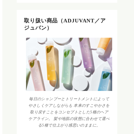
取り扱い商品（ADJUVANT／ア
ジュバン）
毎日のシャンプーとトリートメントによって
やさしくケアしながらも 本来のすこやかさを
取り戻すことをコンセプトとした5種のヘア
ケアライン。 髪や地肌の状態に合わせて選べ
る5種で仕上がり感思いのままに。