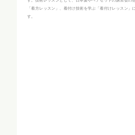
す。技術レッスンとして、日本髪やヘアセットの講習会の
「着方レッスン」、着付け技術を学ぶ「着付けレッスン」
す。