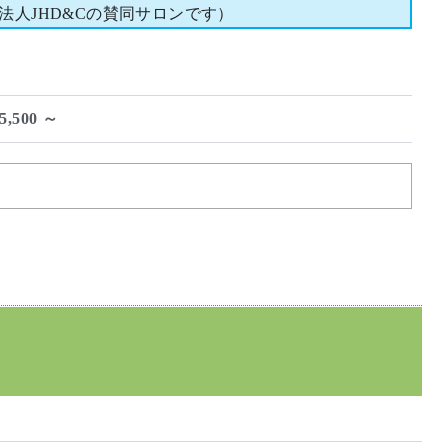
法人JHD&Cの賛同サロンです）
500 ～