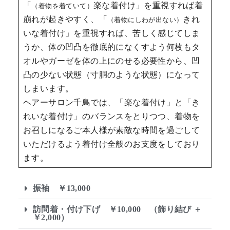
「
楽な着付け」を重視すれば着
（着物を着ていて）
崩れが起きやすく、「
きれ
（着物にしわが出ない）
いな着付け」を重視すれば、苦しく感じてしま
うか、体の凹凸を徹底的になくすよう何枚もタ
オルやガーゼを体の上にのせる必要性から、凹
凸の少ない状態（寸胴のような状態）になって
しまいます。
ヘアーサロン千鳥では、「楽な着付け」と「き
れいな着付け」のバランスをとりつつ、着物を
お召しになるご本人様が素敵な時間を過ごして
いただけるよう着付け全般のお支度をしており
ます。
振袖 ￥13,000
訪問着・付け下げ ￥10,000 （飾り結び ＋
￥2,000）