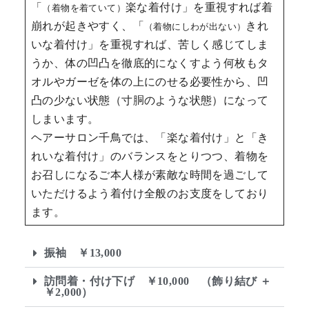
「
楽な着付け」を重視すれば着
（着物を着ていて）
崩れが起きやすく、「
きれ
（着物にしわが出ない）
いな着付け」を重視すれば、苦しく感じてしま
うか、体の凹凸を徹底的になくすよう何枚もタ
オルやガーゼを体の上にのせる必要性から、凹
凸の少ない状態（寸胴のような状態）になって
しまいます。
ヘアーサロン千鳥では、「楽な着付け」と「き
れいな着付け」のバランスをとりつつ、着物を
お召しになるご本人様が素敵な時間を過ごして
いただけるよう着付け全般のお支度をしており
ます。
振袖 ￥13,000
訪問着・付け下げ ￥10,000 （飾り結び ＋
￥2,000）