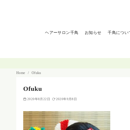
コ
ン
テ
ン
ヘアーサロン千鳥
お知らせ
千鳥につい
ツ
へ
移
動
Home
Ofuku
Ofuku
2020年8月22日
2020年9月8日