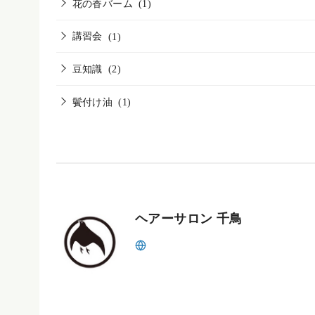
花の香バーム
(1)
講習会
(1)
豆知識
(2)
鬢付け油
(1)
ヘアーサロン 千鳥