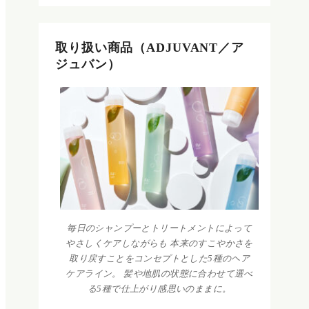
取り扱い商品（ADJUVANT／ア
ジュバン）
毎日のシャンプーとトリートメントによって
やさしくケアしながらも 本来のすこやかさを
取り戻すことをコンセプトとした5種のヘア
ケアライン。 髪や地肌の状態に合わせて選べ
る5種で仕上がり感思いのままに。