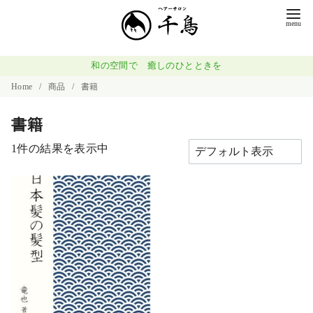
和の空間で 癒しのひとときを
Home
商品
書籍
書籍
1件の結果を表示中