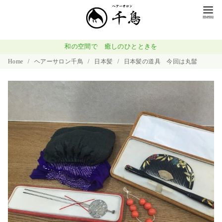
コ
ン
テ
ン
和の空間で 癒しのひとときを
ツ
Home
ヘアーサロン千鳥
日本髪
日本髪の道具 今回は丸髷
へ
移
動