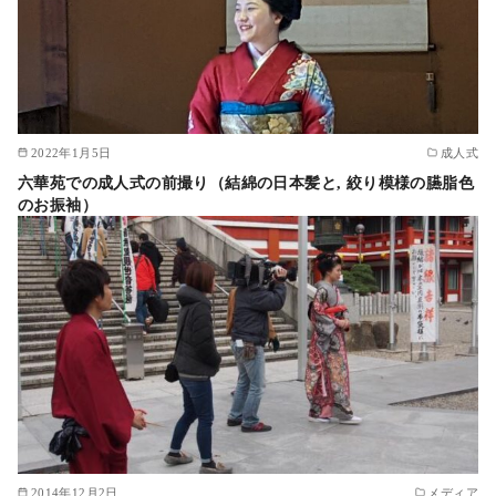
2022年1月5日
成人式
六華苑での成人式の前撮り（結綿の日本髪と, 絞り模様の臙脂色
のお振袖）
2014年12月2日
メディア