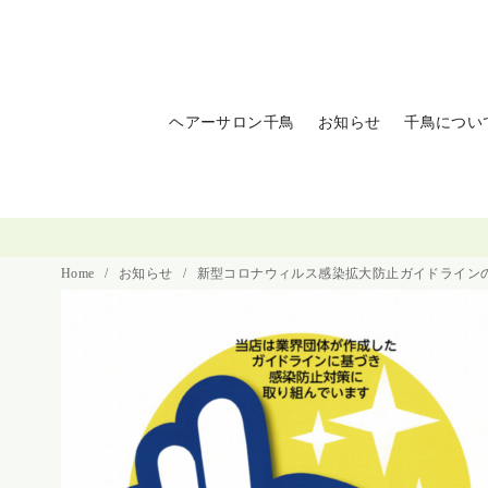
コ
ン
テ
ン
ヘアーサロン千鳥
お知らせ
千鳥につい
ツ
へ
移
動
Home
お知らせ
新型コロナウィルス感染拡大防止ガイドライン