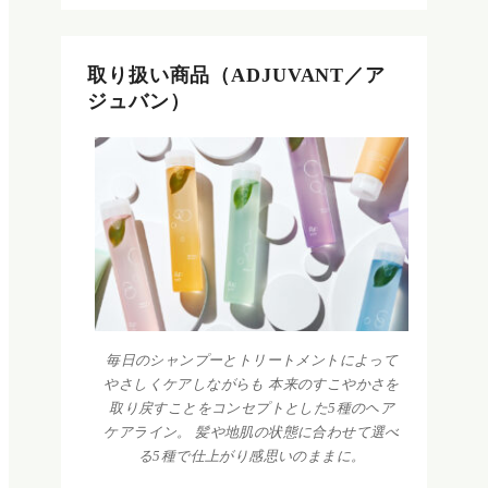
取り扱い商品（ADJUVANT／ア
ジュバン）
毎日のシャンプーとトリートメントによって
やさしくケアしながらも 本来のすこやかさを
取り戻すことをコンセプトとした5種のヘア
ケアライン。 髪や地肌の状態に合わせて選べ
る5種で仕上がり感思いのままに。